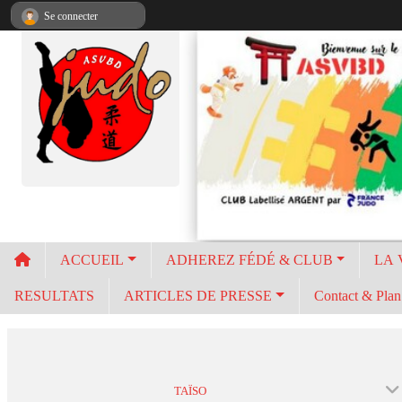
Panneau de gestion des cookies
Se connecter
ACCUEIL
ADHEREZ FÉDÉ & CLUB
LA 
RESULTATS
ARTICLES DE PRESSE
Contact & Plan 
TAÏSO