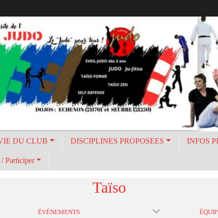
VIE DU CLUB
DISCIPLINES PROPOSEES
INFOS 
/ Participer
Taïso
ÉVÈNEMENTS
ÉQUIP