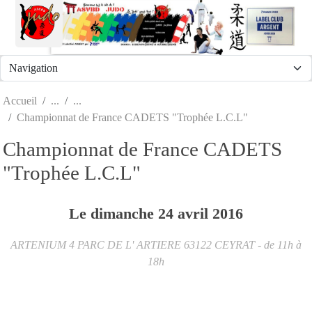
Panneau de gestion des cookies
Accueil
Championnat de France CADETS "Trophée L.C.L"
Championnat de France CADETS
"Trophée L.C.L"
Le
dimanche
24
avril
2016
ARTENIUM 4 PARC DE L' ARTIERE
63122
CEYRAT
- de 11h à
18h