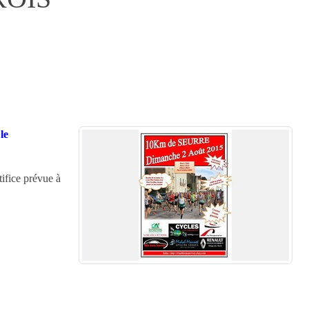
le
tifice prévue à