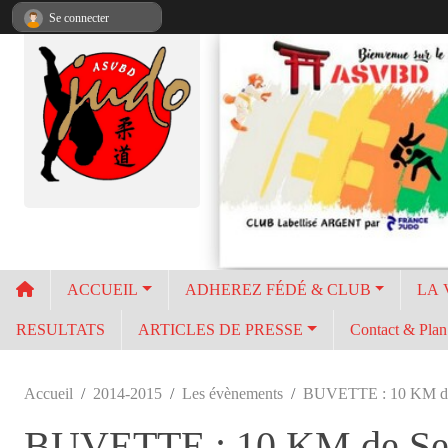
Panneau de gestion des cookies
Se connecter
ACCUEIL
ADHEREZ FÉDÉ & CLUB
LA 
RESULTATS
ARTICLES DE PRESSE
Contact & Plan 
Accueil
2014-2015
Les évènements
BUVETTE : 10 KM d
BUVETTE : 10 KM de S