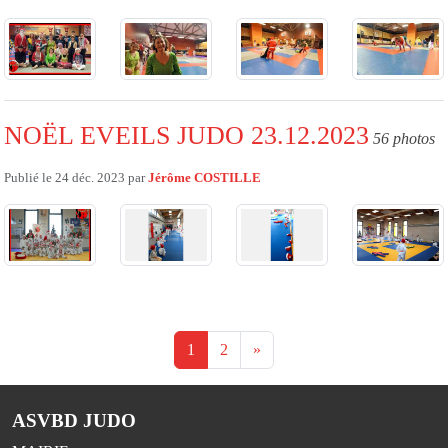
NOËL EVEILS JUDO 23.12.2023
56 photos
Publié le
24 déc. 2023
par
Jérôme COSTILLE
1
2
»
ASVBD JUDO